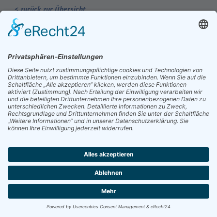
< zurück zur Übersicht
© 2025 Kienle GmbH
40 Jahre Kienle >>>
Downloadbereich
|
Impressum
|
Datenschutz