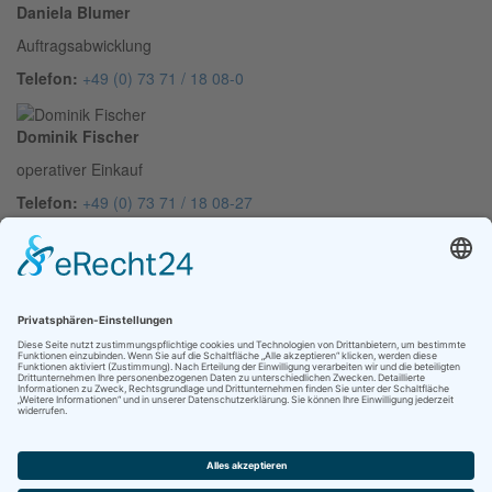
Daniela Blumer
Auftragsabwicklung
Telefon:
+49 (0) 73 71 / 18 08-0
Dominik Fischer
operativer Einkauf
Telefon:
+49 (0) 73 71 / 18 08-27
Renate David
Rechnungswesen, Personalwesen
Telefon:
+49 (0) 73 71 / 18 08-0
Dietmar Bork
Arbeitsvorbereitung
Telefon:
+49 (0) 73 71 / 18 08-15
© 2025 Kienle GmbH