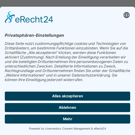
© 2025 Kienle GmbH
40 Jahre Kienle >>>
Downloadbereich
|
Impressum
|
Datenschutz